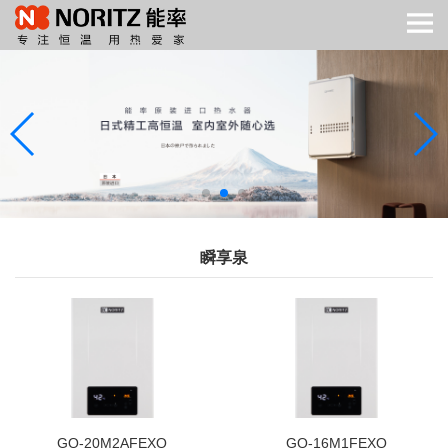
瞬享泉
GQ-20M2AFEXQ
GQ-16M1FEXQ