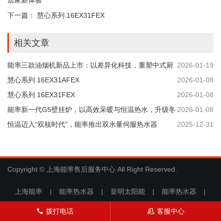
居家新体验
下一篇：
慧心系列 16EX31FEX
相关文章
能率三款油烟机新品上市：以差异化科技，重塑中式厨
2026-01-19
房体验
慧心系列 16EX31AFEX
2026-01-08
慧心系列 16EX31FEX
2026-01-08
能率新一代G5壁挂炉，以高效采暖与恒温热水，升级冬
2026-01-08
日居家新体验
恒温迈入“双核时代”，能率推出双水量伺服热水器
2025-12-31
Copyright © 上海能率售后服务中心 All Right Reserved.
上海能率
|
能率热水器
|
皇明太阳能
|
能率热水器
|
拨打电话
客服中心
󦁁
󦋱
万凯热水器